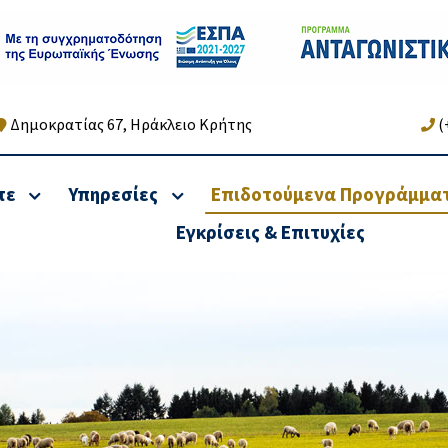
Δημοκρατίας 67, Ηράκλειο Κρήτης
(
τε
Υπηρεσίες
Επιδοτούμενα Προγράμμα
Εγκρίσεις & Επιτυχίες
κή & Φορολογική
Υπηρεσίες Αναδιάρ
ιξη Νομικών
οφειλών &
ων & Φυσικών
Χρηματοοικονομικές
πων
Υπηρεσίες