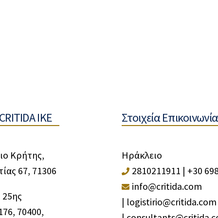
CRITIDA IKE
Στοιχεία Επικοινωνία
ιο Κρήτης,
Ηράκλειο
ίας 67, 71306
2810211911
|
+30 69
info@critida.com
 25ης
|
logistirio@critida.com
76, 70400,
|
consultants@critida.