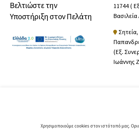
Βελτιώστε την
11744 ( Ε
Υποστήριξη στον Πελάτη
Βασιλεία
Σητεία,
Παπανδρέ
(Εξ. Συνε
Ιωάννης 
Χρησιμοποιούμε cookies στον ιστότοπό μας. Ορι
© 2021 • Critida ΙΚΕ • Powered by
BWEB Networks