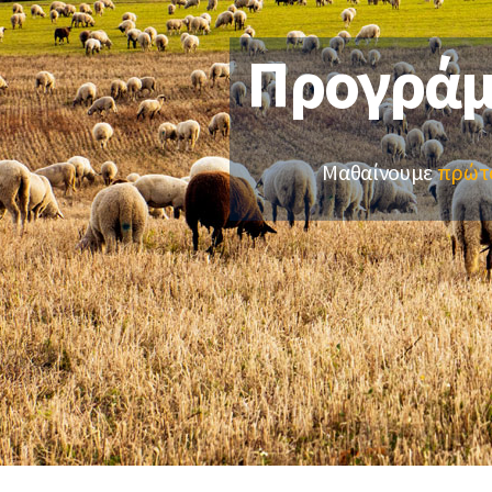
Σύνταξη προϋπολογισμών (Budget)
Λογιστικές
(΄Β & ΄Γ κα
Διοίκηση Έργων και προγραμμάτων
Προγρά
Φοροτεχνικ
Αξιολόγηση Επενδύσεων
Συμβουλές
Οικονομοτεχνικές Μελέτες-μελέτες
Υπηρεσίες 
βιωσιμότητας
Μαθαίνουμε
πρώτ
Εργαλεία Εξασφάλισης
Χρηματοδότησης & Ανεύρεσης
Στρατηγικού Επενδυτή