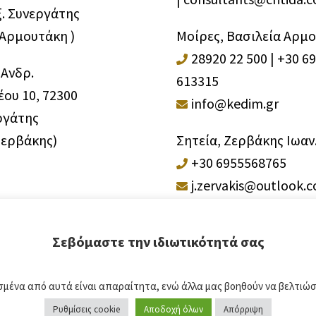
ξ. Συνεργάτης
 Αρμουτάκη )
Μοίρες, Βασιλεία Αρμ
28920 22 500
|
+30 6
 Ανδρ.
613315
ου 10, 72300
info@kedim.gr
ργάτης
Ζερβάκης)
Σητεία, Ζερβάκης Ιωαν
+30 6955568765
j.zervakis@outlook.
Σεβόμαστε την ιδιωτικότητά σας
σμένα από αυτά είναι απαραίτητα, ενώ άλλα μας βοηθούν να βελτιώσο
Ρυθμίσεις cookie
Αποδοχή όλων
Απόρριψη