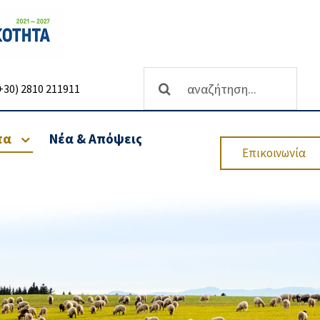
Αναζήτηση
+30) 2810 211911
...
τα
Νέα & Απόψεις
Επικοινωνία
θρωσης
Ανάπτυξη επιχειρήσεων-
Υπηρεσίες Χρηματοδότησης
Επενδυτικών
Προγραμμάτων