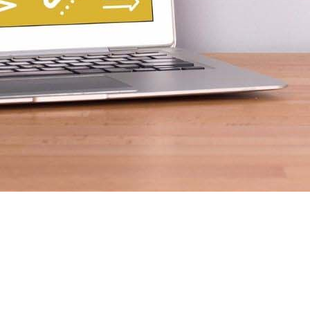
Επιχειρηματικότητα 360º
Έρευνα και εφαρμοσμένη καινοτομία
Ευρωπαϊκές Αλυσίδες Αξίας
Μεγάλες επενδύσεις
Μεταποίηση & Εφοδιαστική αλυσίδα
Νέο Επιχειρείν
Πράσινη μετάβαση & Περιβαλλοντική
αναβάθμιση επιχειρήσεων
Ψηφιακός και τεχνολογικός
μετασχηματισμός επιχειρήσεων