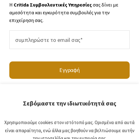
Η
Critida Συμβουλευτικές Υπηρεσίες
σας δίνει με
αμεσότητα και εγκυρότητα συμβουλές για την
επιχείρηση σας.
Εγγραφή
Σεβόμαστε την ιδιωτικότητά σας
Υποβάλλοντας τα στοιχεία σας, συμφωνείτε να επικοινωνήσετε μαζί μας
Χρησιμοποιούμε cookies στον ιστότοπό μας. Ορισμένα από αυτά
είναι απαραίτητα, ενώ άλλα μας βοηθούν να βελτιώσουμε αυτήν
© 2021 • Critida ΙΚΕ • Powered by
BWEB Networks
την ιστοσελίδα και την εμπειρία σας.