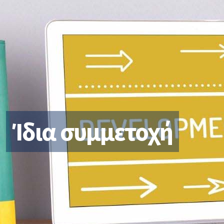
Συμβουλές
Οικονομοτεχνικές Μελέτες-μελέτες
Υπηρεσίες 
βιωσιμότητας
Εργαλεία Εξασφάλισης
Χρηματοδότησης & Ανεύρεσης
Στρατηγικού Επενδυτή
Ίδια συμμετοχή