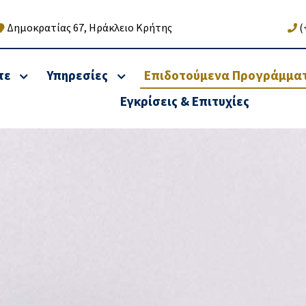
Δημοκρατίας 67, Ηράκλειο Κρήτης
(
τε
Υπηρεσίες
Επιδοτούμενα Προγράμμα
Εγκρίσεις & Επιτυχίες
κή & Φορολογική
Υπηρεσίες Αναδιάρ
ιξη Νομικών
οφειλών &
ων & Φυσικών
Χρηματοοικονομικές
πων
Υπηρεσίες
 υπηρεσίες – Τήρηση βιβλίων
Αναδιοργάνωση δραστηριότ
τηγορίας)
Λειτουργίας
ές υπηρεσίες-Φορολογικές
Ρυθμίσεις Χρεών – Οφειλών