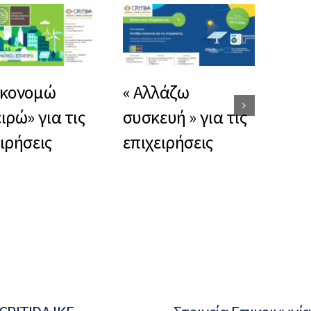
Επι
ικονομώ
« Αλλάζω
360
ιρώ» για τις
συσκευή » για τις
ιρήσεις
επιχειρήσεις