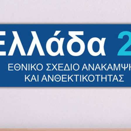
μιση
Προγράμματα LEADER
λους
Εθνικό Ταμείο Επιχειρηματικότητας &
ων
Ανάπτυξης ΕΤΕΑΝ
υλές