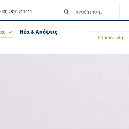
Αναζήτηση
+30) 2810 211911
...
τα
Νέα & Απόψεις
Επικοινωνία
θρωσης
Ανάπτυξη επιχειρήσεων-
Υπηρεσίες Χρηματοδότησης
Επενδυτικών
Προγραμμάτων
ητας &
ΕΣΠΑ 2021-2027
Νέος Αναπτυξιακός Νόμος 4399/16
Προγράμματα Αγροτικής Ανάπτυξης