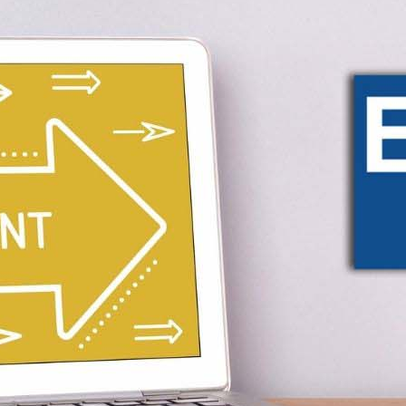
Πτωχευτικός Κωδικός – Ρύθ
Μισθοδοσίας
οφειλών από όλους προς ό
Έκδοση Δανείων Επιχειρήσε
Χρηματοοικονομικές Συμβο
Επιχειρήσεων
Κόκκινα Δάνεια