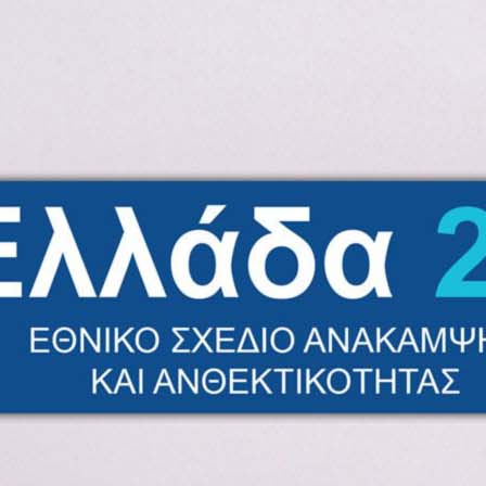
ητας &
ΕΣΠΑ 2021-2027
Νέος Αναπτυξιακός Νόμος 4399/16
Προγράμματα Αγροτικής Ανάπτυξης
μιση
Προγράμματα LEADER
λους
Εθνικό Ταμείο Επιχειρηματικότητας &
ων
Ανάπτυξης ΕΤΕΑΝ
υλές