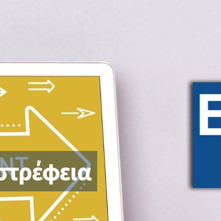
 υπηρεσίες – Τήρηση βιβλίων
Αναδιοργάνωση δραστηριότ
τηγορίας)
Λειτουργίας
ές υπηρεσίες-Φορολογικές
Ρυθμίσεις Χρεών – Οφειλών
Πτωχευτικός Κωδικός – Ρύθ
Μισθοδοσίας
οφειλών από όλους προς ό
Έκδοση Δανείων Επιχειρήσε
Χρηματοοικονομικές Συμβο
Επιχειρήσεων
Κόκκινα Δάνεια
στρέφεια