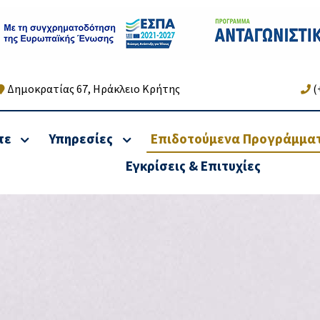
Δημοκρατίας 67, Ηράκλειο Κρήτης
(
τε
Υπηρεσίες
Επιδοτούμενα Προγράμμα
Εγκρίσεις & Επιτυχίες
κή & Φορολογική
Υπηρεσίες Αναδιάρ
ιξη Νομικών
οφειλών &
ων & Φυσικών
Χρηματοοικονομικές
πων
Υπηρεσίες