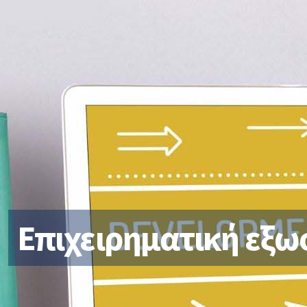
Σύνταξη προϋπολογισμών (Budget)
Λογιστικές
(΄Β & ΄Γ κα
Διοίκηση Έργων και προγραμμάτων
Φοροτεχνικ
Αξιολόγηση Επενδύσεων
Συμβουλές
Οικονομοτεχνικές Μελέτες-μελέτες
Υπηρεσίες 
βιωσιμότητας
Εργαλεία Εξασφάλισης
Χρηματοδότησης & Ανεύρεσης
Στρατηγικού Επενδυτή
Επιχειρηματική εξω