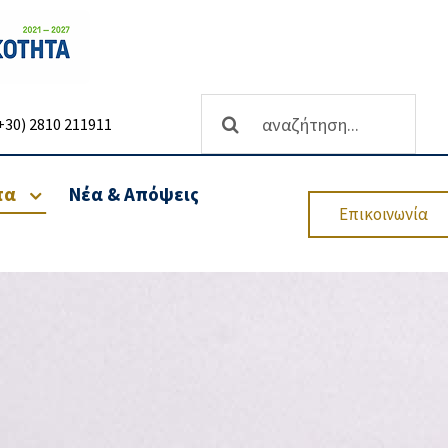
Αναζήτηση
+30) 2810 211911
...
τα
Νέα & Απόψεις
Επικοινωνία
θρωσης
Ανάπτυξη επιχειρήσεων-
Υπηρεσίες Χρηματοδότησης
Επενδυτικών
Προγραμμάτων