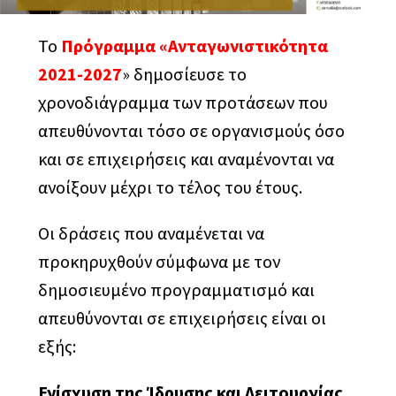
Υπηρεσίες Αναδιάρθρωσης οφειλών &
Εγκρίσεις & Επιτυχίες
Πελατολόγιο
ΔΥΠΑ
Χρηματοοικονομικές Υπηρεσίες
Το
Πρόγραμμα «Ανταγωνιστικότητα
Ανάπτυξη επιχειρήσεων- Υπηρεσίες
Ευκαιρίες καριέρας
Πρόγραμμα Αγροτικής Ανάπτυξης
Χρηματοδότησης Επενδυτικών Προγραμμάτων
2021-2027
» δημοσίευσε το
Nέος Αναπτυξιακός Νόμος 4887/22
χρονοδιάγραμμα των προτάσεων που
“Ελλάδα 2.0”
απευθύνονται τόσο σε οργανισμούς όσο
Εθνικό Ταμείο Επιχειρηματικότητας &
Δικαιούχοι
και σε επιχειρήσεις και αναμένονται να
Ανάπτυξης ΕΤΕΑΝ
ανοίξουν μέχρι το τέλος του έτους.
Καθεστώτα Ενισχύσεων
Αναμενόμενα προγράμματα
Αγροδιατροφή
Χρηματοδότηση
Οι δράσεις που αναμένεται να
προκηρυχθούν σύμφωνα με τον
Δίκαιη Αναπτυξιακή Μετάβαση
Είδη Ενισχύσεων
δημοσιευμένο προγραμματισμό και
Εναλλακτικός τουρισμός
Ελάχιστος Προϋπολογισμός
απευθύνονται σε επιχειρήσεις είναι οι
εξής:
Ενίσχυση Τουριστικών Επενδύσεων
Ίδια συμμετοχή
Ενίσχυση της Ίδρυσης και Λειτουργίας
Επιχειρηματική εξωστρέφεια
Χάρτης Περιφερειακών Ενισχύσεων