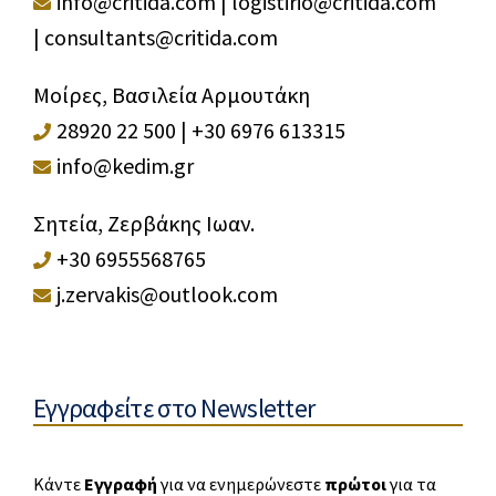
info@critida.com
|
logistirio@critida.com
|
consultants@critida.com
Μοίρες, Βασιλεία Αρμουτάκη
28920 22 500
|
+30 6976 613315
info@kedim.gr
Σητεία, Ζερβάκης Ιωαν.
+30 6955568765
j.zervakis@outlook.com
Εγγραφείτε στο Newsletter
Κάντε
Εγγραφή
για να ενημερώνεστε
πρώτοι
για τα