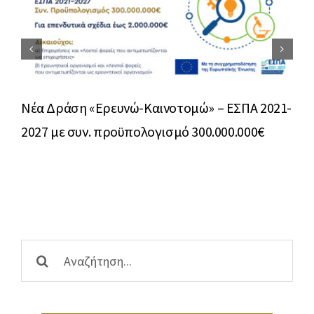
Νέα Δράση «Ερευνώ-Καινοτομώ» – ΕΣΠΑ 2021-
Επι
2027 με συν. προϋπολογισμό 300.000.000€
του
ανά
Αναζήτηση
...