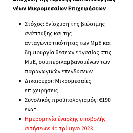
νέων Μικρομεσαίων Επιχειρήσεων
Επιχειρηματικότητα 360º
Στόχος: Ενίσχυση της βιώσιμης
Έρευνα και εφαρμοσμένη καινοτομία
ανάπτυξης και της
Ευρωπαϊκές Αλυσίδες Αξίας
ανταγωνιστικότητας των ΜμΕ και
δημιουργία θέσεων εργασίας στις
Μεγάλες επενδύσεις
ΜμΕ, συμπεριλαμβανομένων των
Μεταποίηση & Εφοδιαστική αλυσίδα
παραγωγικών επενδύσεων
Δικαιούχοι: Μικρομεσαίες
Νέο Επιχειρείν
επιχειρήσεις
Πράσινη μετάβαση & Περιβαλλοντική
Συνολικός προϋπολογισμός: €190
αναβάθμιση επιχειρήσεων
εκατ.
Ψηφιακός και τεχνολογικός
Ημερομηνία έναρξης υποβολής
μετασχηματισμός επιχειρήσεων
αιτήσεων: 4ο τρίμηνο 2023