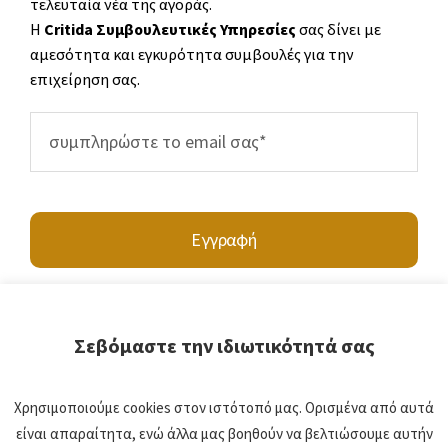
τελευταία νέα της αγοράς.
Η
Critida Συμβουλευτικές Υπηρεσίες
σας δίνει με
αμεσότητα και εγκυρότητα συμβουλές για την
επιχείρηση σας.
Εγγραφή
Σεβόμαστε την ιδιωτικότητά σας
Υποβάλλοντας τα στοιχεία σας, συμφωνείτε να επικοινωνήσετε μαζί μας
Χρησιμοποιούμε cookies στον ιστότοπό μας. Ορισμένα από αυτά
είναι απαραίτητα, ενώ άλλα μας βοηθούν να βελτιώσουμε αυτήν
© 2021 • Critida ΙΚΕ • Powered by
BWEB Networks