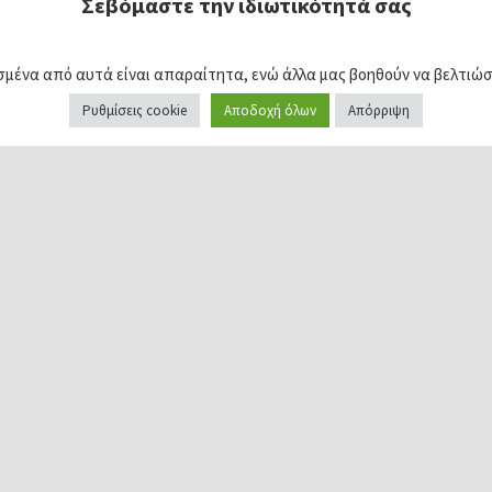
Σεβόμαστε την ιδιωτικότητά σας
σμένα από αυτά είναι απαραίτητα, ενώ άλλα μας βοηθούν να βελτιώσο
Ρυθμίσεις cookie
Αποδοχή όλων
Απόρριψη
Νέες Επιδοτήσεις
Πράσινη 
ύψους 17.000€ σε
Επένδυση 
λεία
ανέργους ηλικίας 30-
Κερδίστε 
59 ετών από τη ΔΥΠΑ
έως 200.0
για τη σύσταση νέων
επιχειρήσεων