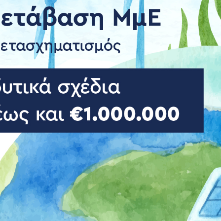
 υπηρεσίες – Τήρηση βιβλίων
Αναδιοργάνωση δραστηριότ
τηγορίας)
Λειτουργίας
ές υπηρεσίες-Φορολογικές
Ρυθμίσεις Χρεών – Οφειλών
Πτωχευτικός Κωδικός – Ρύθ
Μισθοδοσίας
οφειλών από όλους προς ό
Έκδοση Δανείων Επιχειρήσε
Χρηματοοικονομικές Συμβο
Επιχειρήσεων
Κόκκινα Δάνεια