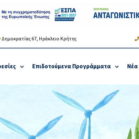
Δημοκρατίας 67, Ηράκλειο Κρήτης
ρεσίες
Επιδοτούμενα Προγράμματα
Νέα
κή & Φορολογική
Υπηρεσίες Αναδιάρ
ιξη Νομικών
οφειλών &
ων & Φυσικών
Χρηματοοικονομικές
πων
Υπηρεσίες