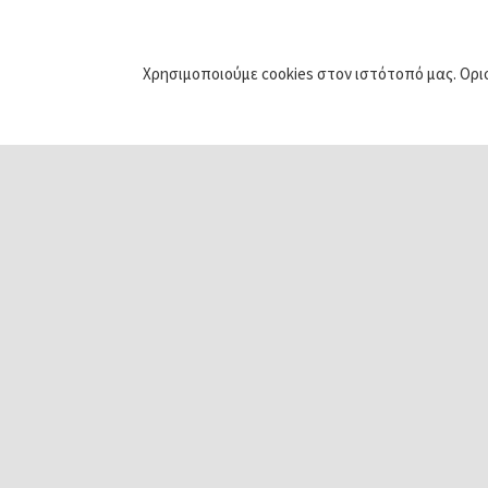
Σχετικά Άρθρα
Χρησιμοποιούμε cookies στον ιστότοπό μας. Ορι
Ενίσχυση
Β’ Κύκλος
Εξωστρέφειας
Προγράμματος
Μικρομεσαίων
“Ψηφιακά Εργα
Επιχειρήσεων μέσω
Μικρομεσαίων
του Προγράμματος
Επιχειρήσεων”
“Ανταγωνιστικότητα
2021-2027”