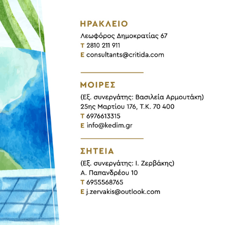
ητας &
ΕΣΠΑ 2021-2027
Νέος Αναπτυξιακός Νόμος 4399/16
Προγράμματα Αγροτικής Ανάπτυξης
μιση
Προγράμματα LEADER
λους
Εθνικό Ταμείο Επιχειρηματικότητας &
ων
Ανάπτυξης ΕΤΕΑΝ
υλές