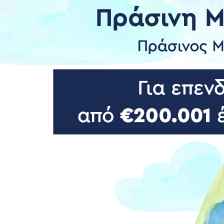
ροές (cash-flow)
Σύνταξη προϋπολογισμών (Budget)
Λογιστικές
(΄Β & ΄Γ κα
Διοίκηση Έργων και προγραμμάτων
Φοροτεχνικ
Αξιολόγηση Επενδύσεων
Συμβουλές
Οικονομοτεχνικές Μελέτες-μελέτες
Υπηρεσίες 
βιωσιμότητας
Εργαλεία Εξασφάλισης
Χρηματοδότησης & Ανεύρεσης
Στρατηγικού Επενδυτή