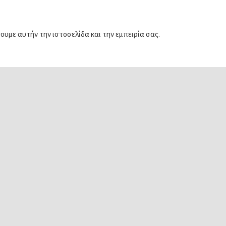
υμε αυτήν την ιστοσελίδα και την εμπειρία σας.
Παραγωγική
Μμε –
επιχορήγηση
00€