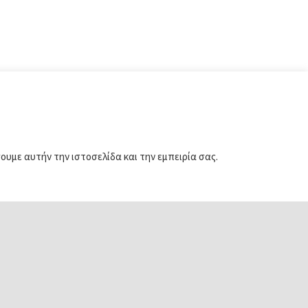
υμε αυτήν την ιστοσελίδα και την εμπειρία σας.
Παραγωγική
Μμε –
επιχορήγηση
00€