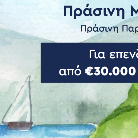
ροές (cash-flow)
Σύνταξη προϋπολογισμών (Budget)
Λογιστικές υ
(΄Β & ΄Γ κατ
Διοίκηση Έργων και προγραμμάτων
Φοροτεχνικέ
Αξιολόγηση Επενδύσεων
Συμβουλές
Οικονομοτεχνικές Μελέτες-μελέτες
Υπηρεσίες Μ
βιωσιμότητας
Εργαλεία Εξασφάλισης
Χρηματοδότησης & Ανεύρεσης
Στρατηγικού Επενδυτή