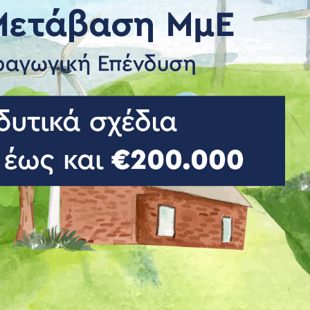
πηρεσίες – Τήρηση βιβλίων
Αναδιοργάνωση δραστηριότητ
ηγορίας)
Λειτουργίας
ς υπηρεσίες-Φορολογικές
Ρυθμίσεις Χρεών – Οφειλών
Πτωχευτικός Κωδικός – Ρύθμι
ισθοδοσίας
οφειλών από όλους προς όλο
Έκδοση Δανείων Επιχειρήσεων
Χρηματοοικονομικές Συμβουλ
Επιχειρήσεων
Κόκκινα Δάνεια