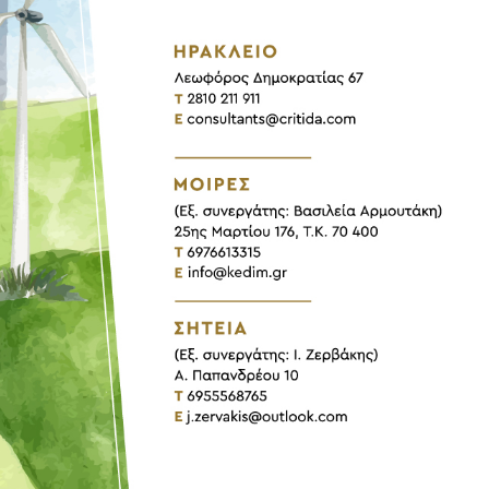
ας &
ΕΣΠΑ 2021-2027
Νέος Αναπτυξιακός Νόμος 4399/16
Προγράμματα Αγροτικής Ανάπτυξης
ση
Προγράμματα LEADER
υς
Εθνικό Ταμείο Επιχειρηματικότητας &
Ανάπτυξης ΕΤΕΑΝ
ές