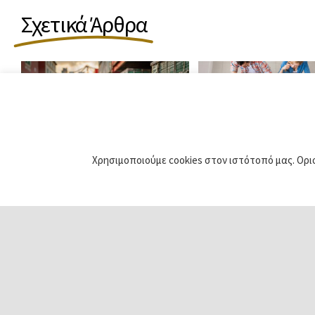
Σχετικά Άρθρα
Χρησιμοποιούμε cookies στον ιστότοπό μας. Ορι
Ενίσχυση
Β’ Κύκλος
Εξωστρέφειας
Προγράμματος
Μικρομεσαίων
“Ψηφιακά Εργα
Επιχειρήσεων μέσω
Μικρομεσαίων
του Προγράμματος
Επιχειρήσεων”
“Ανταγωνιστικότητα