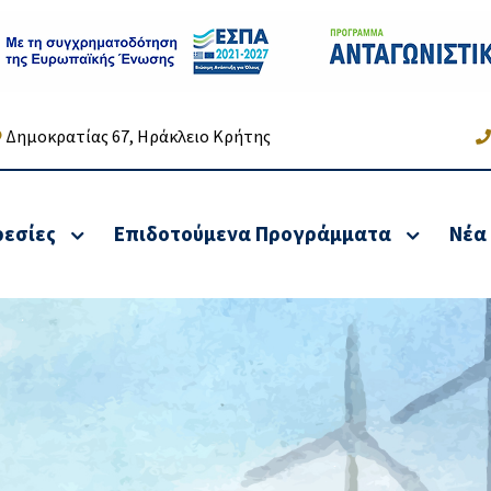
Δημοκρατίας 67, Ηράκλειο Κρήτης
ρεσίες
Επιδοτούμενα Προγράμματα
Νέα
ή & Φορολογική
Υπηρεσίες Αναδιάρθρ
ξη Νομικών
οφειλών &
ν & Φυσικών
Χρηματοοικονομικές
ων
Υπηρεσίες