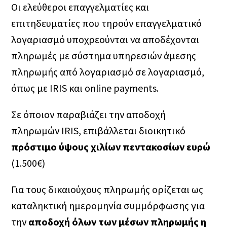
Υποστήριξη
Oι ελεύθεροι επαγγελματίες και
Λογιστική & Φορολογική Υποστήριξη Νομικών
Νέα & Απόψεις
Η ομάδα μας
ΕΣΠΑ
επιτηδευματίες που τηρούν επαγγελματικό
οντοτήτων & Φυσικών προσώπων
λογαριασμό υποχρεούνται να αποδέχονται
Υπηρεσίες Αναδιάρθρωσης οφειλών &
Εγκρίσεις & Επιτυχίες
Πελατολόγιο
ΔΥΠΑ
Χρηματοοικονομικές Υπηρεσίες
πληρωμές με σύστημα υπηρεσιών άμεσης
Ανάπτυξη επιχειρήσεων- Υπηρεσίες
Ευκαιρίες καριέρας
Πρόγραμμα Αγροτικής Ανάπτυξης
πληρωμής από λογαριασμό σε λογαριασμό,
Χρηματοδότησης Επενδυτικών Προγραμμάτων
Nέος Αναπτυξιακός Νόμος 4887/22
όπως με IRIS και online payments.
“Ελλάδα 2.0”
Σε όποιον παραβιάζει την αποδοχή
Εθνικό Ταμείο Επιχειρηματικότητας &
Δικαιούχοι
πληρωμών IRIS, επιβάλλεται διοικητικό
Ανάπτυξης ΕΤΕΑΝ
Καθεστώτα Ενισχύσεων
πρόστιμο ύψους χιλίων πεντακοσίων ευρώ
Αναμενόμενα προγράμματα
(1.500€)
Αγροδιατροφή
Χρηματοδότηση
Για τους δικαιούχους πληρωμής ορίζεται ως
Δίκαιη Αναπτυξιακή Μετάβαση
Είδη Ενισχύσεων
καταληκτική ημερομηνία συμμόρφωσης για
Εναλλακτικός τουρισμός
Ελάχιστος Προϋπολογισμός
την
αποδοχή όλων των μέσων πληρωμής η