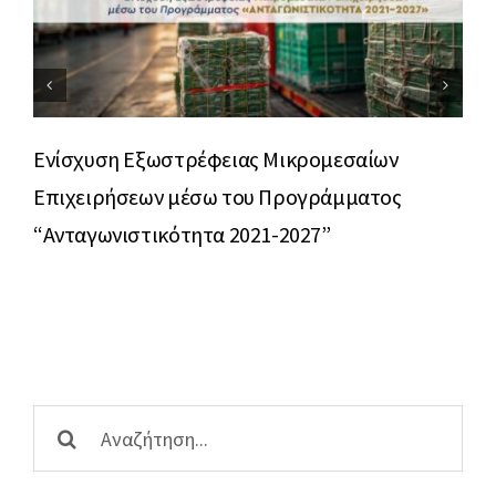
Ψηφιακός και τεχνολογικός
μετασχηματισμός επιχειρήσεων
Ενίσχυση Εξωστρέφειας Μικρομεσαίων
Β’ 
Επιχειρήσεων μέσω του Προγράμματος
Μικ
“Ανταγωνιστικότητα 2021-2027”
Αναζήτηση
...