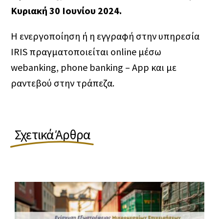
Κυριακή 30 Ιουνίου 2024.
Ενίσχυση Τουριστικών Επενδύσεων
Ίδια συμμετοχή
Επιχειρηματική εξωστρέφεια
Χάρτης Περιφερειακών Ενισχύσεων
Η ενεργοποίηση ή η εγγραφή στην υπηρεσία
IRIS πραγματοποιείται online μέσω
Επιχειρηματικότητα 360º
webanking, phone banking – App και με
Έρευνα και εφαρμοσμένη καινοτομία
ραντεβού στην τράπεζα.
Ευρωπαϊκές Αλυσίδες Αξίας
Μεγάλες επενδύσεις
Σχετικά Άρθρα
Μεταποίηση & Εφοδιαστική αλυσίδα
Νέο Επιχειρείν
Πράσινη μετάβαση & Περιβαλλοντική
αναβάθμιση επιχειρήσεων