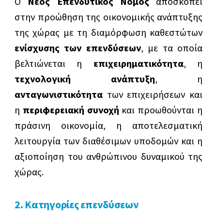
O
Νέος Επενδυτικός Νόμος
αποσκοπεί
στην προώθηση της οικονομικής ανάπτυξης
Επιχειρηματικότητα 360º
της χώρας με τη διαμόρφωση καθεστώτων
Έρευνα και εφαρμοσμένη καινοτομία
ενίσχυσης των επενδύσεων
, με τα οποία
βελτιώνεται η
επιχειρηματικότητα
, η
Ευρωπαϊκές Αλυσίδες Αξίας
τεχνολογική ανάπτυξη
, η
Μεγάλες επενδύσεις
ανταγωνιστικότητα
των επιχειρήσεων και
η
περιφερειακή συνοχή
και προωθούνται η
Μεταποίηση & Εφοδιαστική αλυσίδα
πράσινη οικονομία, η αποτελεσματική
Νέο Επιχειρείν
λειτουργία των διαθέσιμων υποδομών και η
Πράσινη μετάβαση & Περιβαλλοντική
αξιοποίηση του ανθρώπινου δυναμικού της
αναβάθμιση επιχειρήσεων
χώρας.
Ψηφιακός και τεχνολογικός
μετασχηματισμός επιχειρήσεων
2. Κατηγορίες επενδύσεων