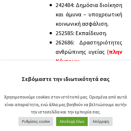
24
24
84: Δημόσια διοίκηση
και άμυνα – υποχρεωτική
κοινωνική ασφάλιση.
25
25
85: Εκπαίδευση.
26
26
86: Δραστηριότητες
ανθρώπινης υγείας
(πλην
Κέντρων
αποκατάστασης &
Σεβόμαστε την ιδιωτικότητά σας
αποθεραπείας)
.
27
27
88: Δραστηριότητες
Χρησιμοποιούμε cookies στον ιστότοπό μας. Ορισμένα από αυτά
κοινωνικής μέριμνας
είναι απαραίτητα, ενώ άλλα μας βοηθούν να βελτιώσουμε αυτήν
χωρίς παροχή
την ιστοσελίδα και την εμπειρία σας.
καταλύματος.
Ρυθμίσεις cookie
Αποδοχή όλων
Απόρριψη
28
28
90: Δημιουργικές