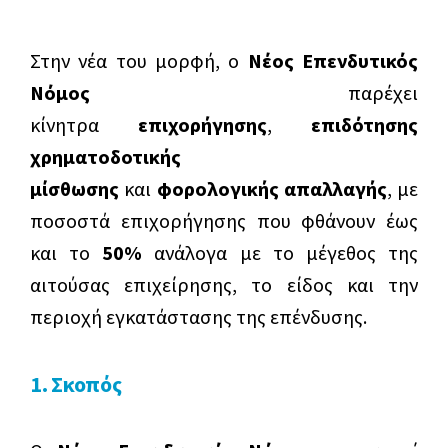
Υπηρεσίες Αναδιάρθρωσης οφειλών &
Εγκρίσεις & Επιτυχίες
Πελατολόγιο
ΔΥΠΑ
Χρηματοοικονομικές Υπηρεσίες
Ανάπτυξη επιχειρήσεων- Υπηρεσίες
Ευκαιρίες καριέρας
Πρόγραμμα Αγροτικής Ανάπτυξης
Στην νέα του μορφή, ο
Νέος Επενδυτικός
Χρηματοδότησης Επενδυτικών Προγραμμάτων
Νόμος
παρέχει
Nέος Αναπτυξιακός Νόμος 4887/22
κίνητρα
επιχορήγησης
,
επιδότησης
“Ελλάδα 2.0”
χρηματοδοτικής
Εθνικό Ταμείο Επιχειρηματικότητας &
Δικαιούχοι
μίσθωσης
και
φορολογικής απαλλαγής
, με
Ανάπτυξης ΕΤΕΑΝ
Καθεστώτα Ενισχύσεων
ποσοστά επιχορήγησης που φθάνουν έως
Αναμενόμενα προγράμματα
και το
50%
ανάλογα με το μέγεθος της
Αγροδιατροφή
Χρηματοδότηση
αιτούσας επιχείρησης, το είδος και την
Δίκαιη Αναπτυξιακή Μετάβαση
Είδη Ενισχύσεων
περιοχή εγκατάστασης της επένδυσης.
Εναλλακτικός τουρισμός
Ελάχιστος Προϋπολογισμός
1. Σκοπός
Ενίσχυση Τουριστικών Επενδύσεων
Ίδια συμμετοχή
Επιχειρηματική εξωστρέφεια
Χάρτης Περιφερειακών Ενισχύσεων