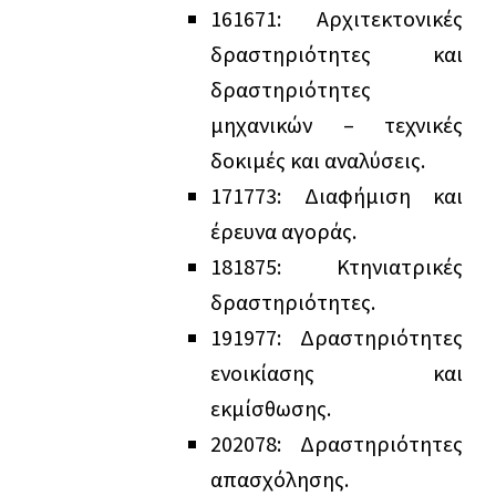
16
16
71: Αρχιτεκτονικές
δραστηριότητες και
δραστηριότητες
μηχανικών – τεχνικές
δοκιμές και αναλύσεις.
17
17
73: Διαφήμιση και
έρευνα αγοράς.
18
18
75: Κτηνιατρικές
δραστηριότητες.
19
19
77: Δραστηριότητες
ενοικίασης και
εκμίσθωσης.
20
20
78: Δραστηριότητες
απασχόλησης.