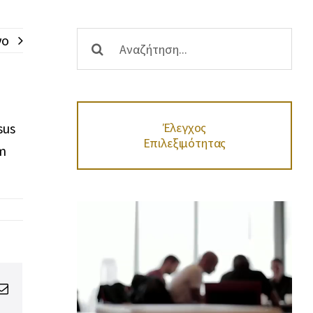
μιση
Προγράμματα LEADER
λους
Αναζήτηση
νο
Εθνικό Ταμείο Επιχειρηματικότητας &
ων
Ανάπτυξης ΕΤΕΑΝ
...
υλές
sus
Έλεγχος
Επιλεξιμότητας
em
ng
Email