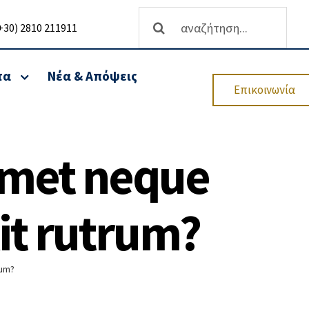
Αναζήτηση
+30) 2810 211911
...
τα
Νέα & Απόψεις
Επικοινωνία
 amet neque
θρωσης
Ανάπτυξη επιχειρήσεων-
Υπηρεσίες Χρηματοδότησης
Επενδυτικών
lit rutrum?
Προγραμμάτων
ητας &
ΕΣΠΑ 2021-2027
rum?
Νέος Αναπτυξιακός Νόμος 4399/16
Προγράμματα Αγροτικής Ανάπτυξης