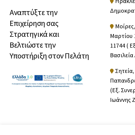
Ηράκλε
Δημοκρατ
Αναπτύξτε την
Επιχείρηση σας
Μοίρες,
Στρατηγικά και
Μαρτίου 1
Βελτιώστε την
11744 ( Ε
Υποστήριξη στον Πελάτη
Βασιλεία
Σητεία,
Παπανδρέ
(Εξ. Συνε
Ιωάννης 