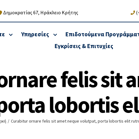
Δημοκρατίας 67, Ηράκλειο Κρήτης
(
τε
Υπηρεσίες
Επιδοτούμενα Προγράμμα
Εγκρίσεις & Επιτυχίες
ornare felis sit
κή & Φορολογική
Υπηρεσίες Αναδιάρ
ιξη Νομικών
οφειλών &
ων & Φυσικών
Χρηματοοικονομικές
porta lobortis e
πων
Υπηρεσίες
 υπηρεσίες – Τήρηση βιβλίων
Αναδιοργάνωση δραστηριότ
ική
/
Curabitur ornare felis sit amet neque volutpat, porta lobortis elit rut
τηγορίας)
Λειτουργίας
ές υπηρεσίες-Φορολογικές
Ρυθμίσεις Χρεών – Οφειλών