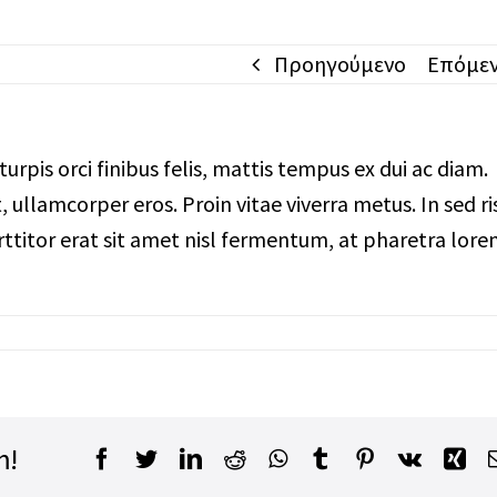
Πτωχευτικός Κωδικός – Ρύθ
Μισθοδοσίας
οφειλών από όλους προς ό
Προηγούμενο
Επόμε
Έκδοση Δανείων Επιχειρήσε
Χρηματοοικονομικές Συμβο
Επιχειρήσεων
urpis orci finibus felis, mattis tempus ex dui ac diam.
Κόκκινα Δάνεια
ullamcorper eros. Proin vitae viverra metus. In sed ri
orttitor erat sit amet nisl fermentum, at pharetra lor
m!
Facebook
Twitter
LinkedIn
Reddit
WhatsApp
Tumblr
Pinterest
Vk
Xi