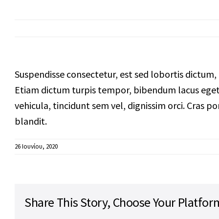
Συμβουλές
Οικονομοτεχνικές Μελέτες-μελέτες
Υπηρεσίες 
βιωσιμότητας
Εργαλεία Εξασφάλισης
Χρηματοδότησης & Ανεύρεσης
Στρατηγικού Επενδυτή
Suspendisse consectetur, est sed lobortis dictum, t
Etiam dictum turpis tempor, bibendum lacus eget, 
vehicula, tincidunt sem vel, dignissim orci. Cras p
blandit.
26 Ιουνίου, 2020
Share This Story, Choose Your Platfor