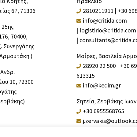
ιο Κρήτης,
Ηράκλειο
ίας 67, 71306
2810211911
|
+30 69
info@critida.com
 25ης
|
logistirio@critida.com
76, 70400,
|
consultants@critida.
ξ. Συνεργάτης
 Αρμουτάκη )
Μοίρες, Βασιλεία Αρμ
28920 22 500
|
+30 6
 Ανδρ.
613315
ου 10, 72300
info@kedim.gr
ργάτης
Ζερβάκης)
Σητεία, Ζερβάκης Ιωαν
+30 6955568765
j.zervakis@outlook.