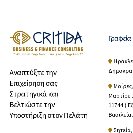
Γραφεία 
Ηράκλε
Δημοκρατ
Αναπτύξτε την
Επιχείρηση σας
Μοίρες,
Στρατηγικά και
Μαρτίου 1
Βελτιώστε την
11744 ( Ε
Υποστήριξη στον Πελάτη
Βασιλεία
Σητεία,