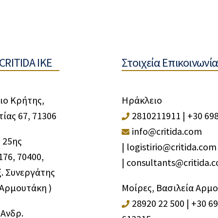
CRITIDA IKE
Στοιχεία Επικοινωνία
ιο Κρήτης,
Ηράκλειο
ίας 67, 71306
2810211911
|
+30 69
info@critida.com
 25ης
|
logistirio@critida.com
76, 70400,
|
consultants@critida.
ξ. Συνεργάτης
 Αρμουτάκη )
Μοίρες, Βασιλεία Αρμ
28920 22 500
|
+30 6
 Ανδρ.