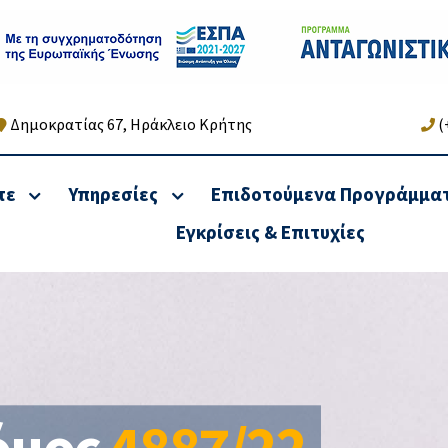
Δημοκρατίας 67, Ηράκλειο Κρήτης
(
τε
Υπηρεσίες
Επιδοτούμενα Προγράμμα
Εγκρίσεις & Επιτυχίες
κή & Φορολογική
Υπηρεσίες Αναδιάρ
ιξη Νομικών
οφειλών &
ων & Φυσικών
Χρηματοοικονομικές
πων
Υπηρεσίες
όμος
4887/22