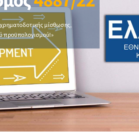
 υπηρεσίες – Τήρηση βιβλίων
Αναδιοργάνωση δραστηριότ
τηγορίας)
Λειτουργίας
ές υπηρεσίες-Φορολογικές
Ρυθμίσεις Χρεών – Οφειλών
 χρηματοδοτικής μίσθωσης,
Πτωχευτικός Κωδικός – Ρύθ
ύ προϋπολογισμού!»
Μισθοδοσίας
οφειλών από όλους προς ό
Έκδοση Δανείων Επιχειρήσε
Χρηματοοικονομικές Συμβο
Επιχειρήσεων
Κόκκινα Δάνεια