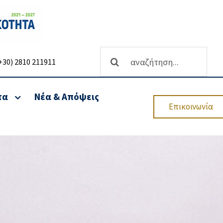
Αναζήτηση
+30) 2810 211911
...
τα
Νέα & Απόψεις
Επικοινωνία
θρωσης
Ανάπτυξη επιχειρήσεων-
Υπηρεσίες Χρηματοδότησης
Επενδυτικών
Προγραμμάτων