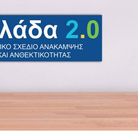
ητας &
ΕΣΠΑ 2021-2027
Νέος Αναπτυξιακός Νόμος 4399/16
Προγράμματα Αγροτικής Ανάπτυξης
μιση
Προγράμματα LEADER
λους
Εθνικό Ταμείο Επιχειρηματικότητας &
ων
Ανάπτυξης ΕΤΕΑΝ
υλές